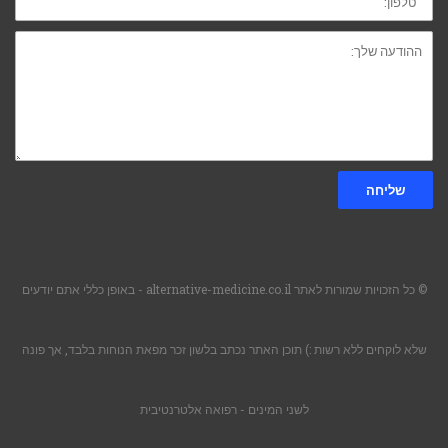
ההודעה
שלך:
שליחה
© כל הזכויות שמורות לאתר alternative-medicine.co.il - באופן כללי אתם יודעים
שלא לוקחים ללא רשות :) תוכן האתר נכתב בלשון זכר מפאת הנוחות בלבד, אך פונה
לשני המינים -
רפואה אלטרנטיבית