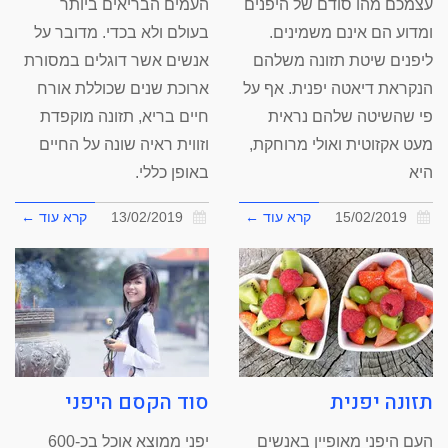
העמים הבריאים ביותר
עצמכם מהו סודם של היפנים
בעולם ולא בכדי. מדובר על
ומדוע הם אינם משמינים.
אנשים אשר דוגלים במסורת
ליפנים שיטת תזונה משלהם
ארוכת שנים שכוללת אורח
הנקראת דיאטה יפנית. אף על
חיים בריא, תזונה מוקפדת
פי שהשיטה שלהם נראית
וזווית ראיה שונה על החיים
מעט אקזוטית ואולי מרוחקת,
באופן כללי.
היא
13/02/2019
קרא עוד ←
15/02/2019
קרא עוד ←
תזונה יפנית
סוד הקסם היפני
העם היפני מאופיין באנשים
יפני ממוצא אוכל בכ-600