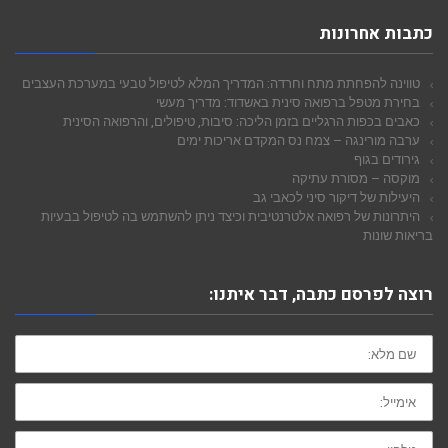
כתבות אחרונות
טווינה להפחתת מתח וחרדה: המדריך המלא לטיפול טבעי במערכת העצבים
בחירת מטפל ברפואה סינית באשדוד: מדריך מעשי
כאבים בכפות הרגליים בזמן הליכה: סיבות, טיפולים, והרפואה הסינית
ערבה מורינגה – צמח נס המקדם אריכות ימים
גירודים בגוף
מוקסה – מסורת עתיקה
היעילות של דיקור סיני לכאבי גב
היתרונות של רפואה אלטרנטיבית וכיצד ניתן להשתמש בה לטיפול בבעיות
בריאות שונות
רוצה לפרסם כתבה, דבר איתנו:
שם
מלא:
אימייל:
טלפון: