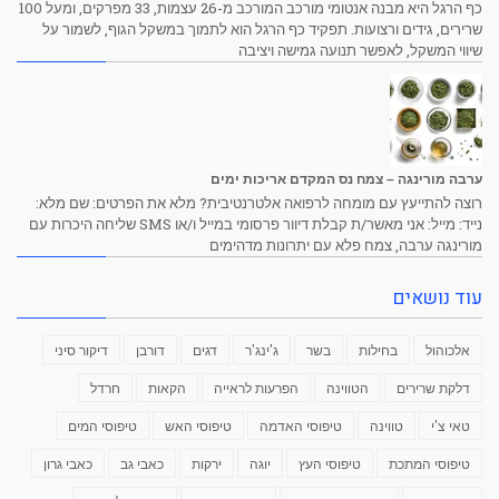
כף הרגל היא מבנה אנטומי מורכב המורכב מ-26 עצמות, 33 מפרקים, ומעל 100
שרירים, גידים ורצועות. תפקיד כף הרגל הוא לתמוך במשקל הגוף, לשמור על
שיווי המשקל, לאפשר תנועה גמישה ויציבה
ערבה מורינגה – צמח נס המקדם אריכות ימים
רוצה להתייעץ עם מומחה לרפואה אלטרנטיבית? מלא את הפרטים: שם מלא:
נייד: מייל: אני מאשר/ת קבלת דיוור פרסומי במייל ו/או SMS שליחה היכרות עם
מורינגה ערבה, צמח פלא עם יתרונות מדהימים
עוד נושאים
אלכוהול
בחילות
בשר
ג'ינג'ר
דגים
דורבן
דיקור סיני
דלקת שרירים
הטווינה
הפרעות לראייה
הקאות
חרדל
טאי צ'י
טווינה
טיפוסי האדמה
טיפוסי האש
טיפוסי המים
טיפוסי המתכת
טיפוסי העץ
יוגה
ירקות
כאבי גב
כאבי גרון